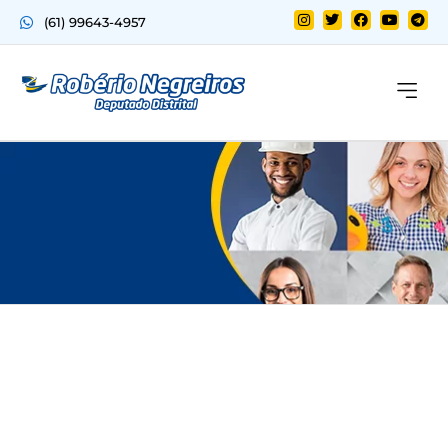
(61) 99643-4957
Quem sou