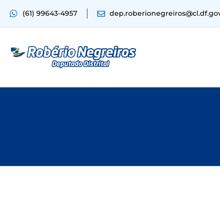
(61) 99643-4957
dep.roberionegreiros@cl.df.go