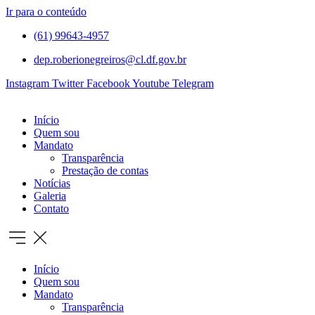
Ir para o conteúdo
(61) 99643-4957
dep.roberionegreiros@cl.df.gov.br
Instagram
Twitter
Facebook
Youtube
Telegram
Início
Quem sou
Mandato
Transparência
Prestação de contas
Notícias
Galeria
Contato
Início
Quem sou
Mandato
Transparência