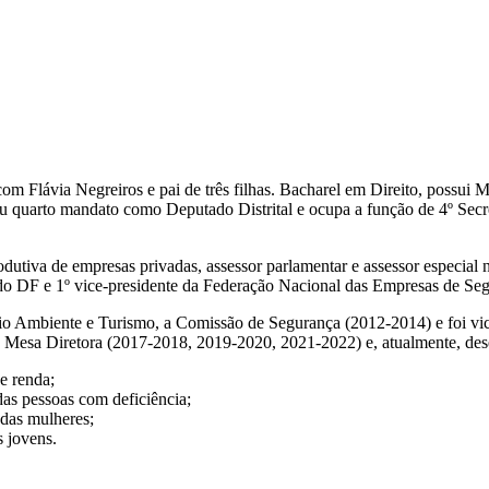
 com Flávia Negreiros e pai de três filhas. Bacharel em Direito, possu
eu quarto mandato como Deputado Distrital e ocupa a função de 4º Secre
produtiva de empresas privadas, assessor parlamentar e assessor espec
 do DF e 1º vice-presidente da Federação Nacional das Empresas de Seg
mbiente e Turismo, a Comissão de Segurança (2012-2014) e foi vice-
 da Mesa Diretora (2017-2018, 2019-2020, 2021-2022) e, atualmente, d
e renda;
das pessoas com deficiência;
 das mulheres;
 jovens.