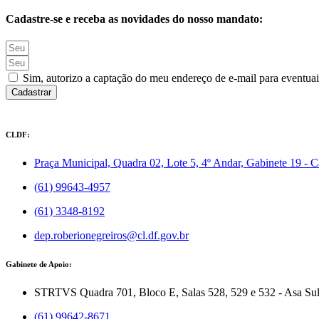
Cadastre-se e receba as novidades do nosso mandato:
Sim, autorizo a captação do meu endereço de e-mail para eventuai
Cadastrar
CLDF:
Praça Municipal, Quadra 02, Lote 5, 4º Andar, Gabinete 19 - Câ
(61) 99643-4957
(61) 3348-8192
dep.roberionegreiros@cl.df.gov.br
Gabinete de Apoio:
STRTVS Quadra 701, Bloco E, Salas 528, 529 e 532 - Asa Sul. 
(61) 99642-8671