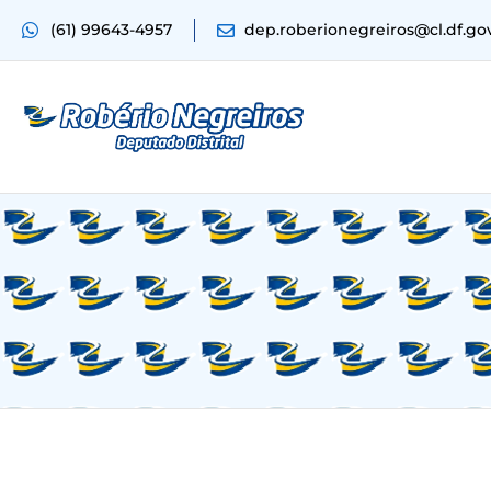
(61) 99643-4957
dep.roberionegreiros@cl.df.go