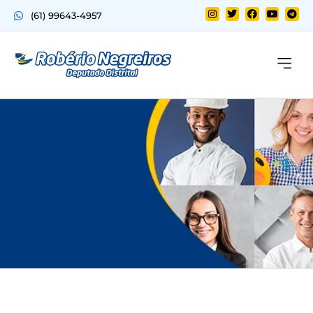
(61) 99643-4957
Quem sou