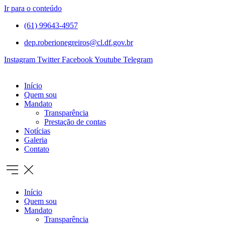
Ir para o conteúdo
(61) 99643-4957
dep.roberionegreiros@cl.df.gov.br
Instagram
Twitter
Facebook
Youtube
Telegram
Início
Quem sou
Mandato
Transparência
Prestação de contas
Notícias
Galeria
Contato
Início
Quem sou
Mandato
Transparência