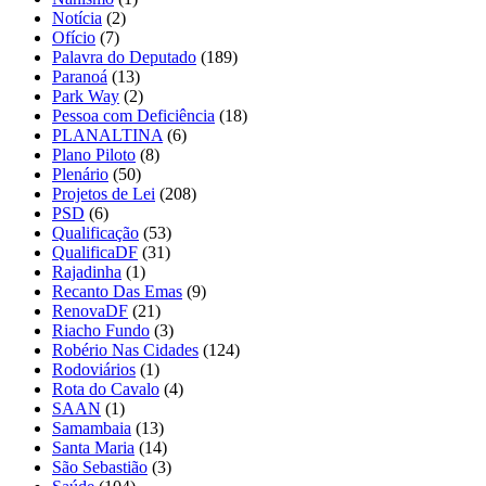
Notícia
(2)
Ofício
(7)
Palavra do Deputado
(189)
Paranoá
(13)
Park Way
(2)
Pessoa com Deficiência
(18)
PLANALTINA
(6)
Plano Piloto
(8)
Plenário
(50)
Projetos de Lei
(208)
PSD
(6)
Qualificação
(53)
QualificaDF
(31)
Rajadinha
(1)
Recanto Das Emas
(9)
RenovaDF
(21)
Riacho Fundo
(3)
Robério Nas Cidades
(124)
Rodoviários
(1)
Rota do Cavalo
(4)
SAAN
(1)
Samambaia
(13)
Santa Maria
(14)
São Sebastião
(3)