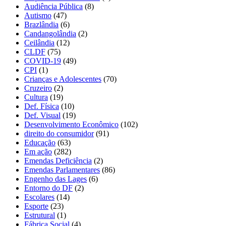
Audiência Pública
(8)
Autismo
(47)
Brazlândia
(6)
Candangolândia
(2)
Ceilândia
(12)
CLDF
(75)
COVID-19
(49)
CPI
(1)
Crianças e Adolescentes
(70)
Cruzeiro
(2)
Cultura
(19)
Def. Física
(10)
Def. Visual
(19)
Desenvolvimento Econômico
(102)
direito do consumidor
(91)
Educação
(63)
Em ação
(282)
Emendas Deficiência
(2)
Emendas Parlamentares
(86)
Engenho das Lages
(6)
Entorno do DF
(2)
Escolares
(14)
Esporte
(23)
Estrutural
(1)
Fábrica Social
(4)