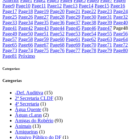
Anterior
Page
1
Page
2
Page
3
Page
4
Page
5
Page
6
Page
7
Page
8
Page
9
Page
10
Page
11
Page
12
Page
13
Page
14
Page
15
Page
16
Page
17
Page
18
Page
19
Page
20
Page
21
Page
22
Page
23
Page
24
Page
25
Page
26
Page
27
Page
28
Page
29
Page
30
Page
31
Page
32
Page
33
Page
34
Page
35
Page
36
Page
37
Page
38
Page
39
Page
40
Page
41
Page
42
Page
43
Page
44
Page
45
Page
46
Page
47
Page
48
Page
49
Page
50
Page
51
Page
52
Page
53
Page
54
Page
55
Page
56
Page
57
Page
58
Page
59
Page
60
Page
61
Page
62
Page
63
Page
64
Page
65
Page
66
Page
67
Page
68
Page
69
Page
70
Page
71
Page
72
Page
73
Page
74
Page
75
Page
76
Page
77
Page
78
Page
79
Page
80
Page
81
Próximo
Categorias:
Categorias
-Def. Auditiva
(15)
2ª Secretaria CLDF
(33)
4ª Secretaria
(1)
Água Quente
(3)
Águas cLaras
(2)
Amigas do Robério
(93)
Animais
(13)
Arniqueiras
(1)
Arquivo Público do DF
(1)