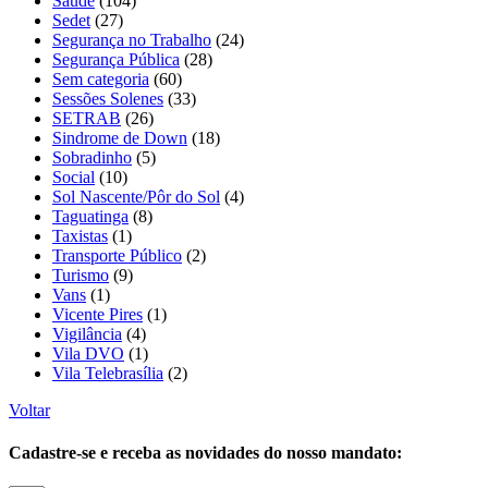
Saúde
(104)
Sedet
(27)
Segurança no Trabalho
(24)
Segurança Pública
(28)
Sem categoria
(60)
Sessões Solenes
(33)
SETRAB
(26)
Sindrome de Down
(18)
Sobradinho
(5)
Social
(10)
Sol Nascente/Pôr do Sol
(4)
Taguatinga
(8)
Taxistas
(1)
Transporte Público
(2)
Turismo
(9)
Vans
(1)
Vicente Pires
(1)
Vigilância
(4)
Vila DVO
(1)
Vila Telebrasília
(2)
Voltar
Cadastre-se e receba as novidades do nosso mandato: