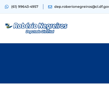
(61) 99643-4957
dep.roberionegreiros@cl.df.go