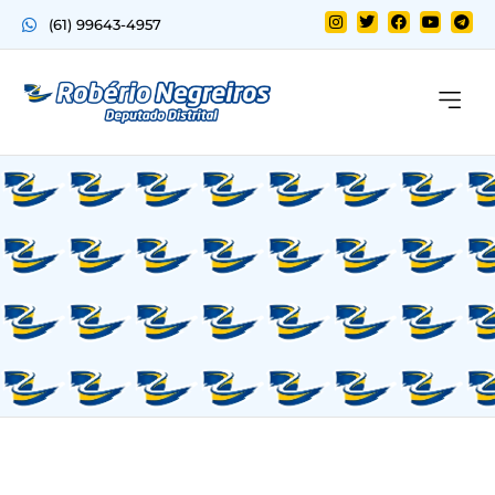
(61) 99643-4957
Quem sou