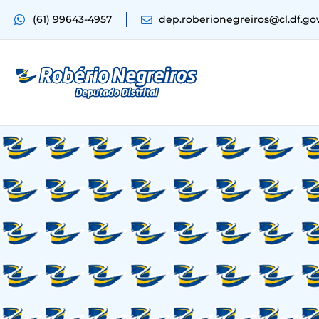
(61) 99643-4957
dep.roberionegreiros@cl.df.go