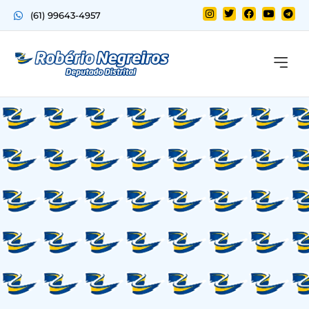
(61) 99643-4957
Quem sou