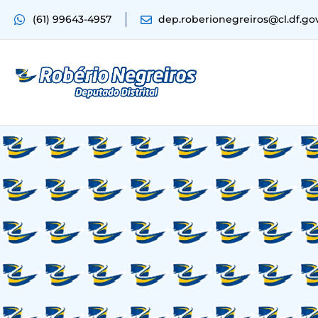
(61) 99643-4957
dep.roberionegreiros@cl.df.go