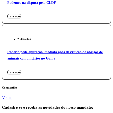
Podemos na disputa pela CLDF
Leia aqui
23/07/2026
Robério pede apuração imediata após destruição de abrigos de
animais comunitários no Gama
Leia aqui
Compartilhe:
Voltar
Cadastre-se e receba as novidades do nosso mandato: