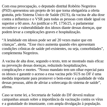
Com essa preocupação, o deputado distrital Robério Negreiros
(PSD) apresentou um projeto de lei que torna obrigatória a oferta
gratuita, pelo Sistema Único de Saúde (SUS), da vacina de alta dose
contra a influenza e o VSR para todas as pessoas com idade igual ou
superior a 60 anos. Ao justificar o PL 1756/25, o parlamentar
reconhece a vulnerabilidade dos idosos diante dessas doenças, que
podem levar a complicações graves e hospitalização.
“A letalidade em idosos pode ser até 20 vezes maior que em
crianças”, alerta. “Esse risco aumenta quando eles apresentam
condições crônicas de saúde pré-existentes, ou seja, comorbidades”,
complementa Negreiros.
A vacina de alta dose, segundo o texto, tem se mostrado mais eficaz
na prevenção dessas doenças, reduzindo hospitalizações,
complicações e mortes. “Nosso mandato tem um olhar especial para
os idosos e garantir o acesso a essa vacina pelo SUS no DF é uma
medida importante para promover o bem-estar e a qualidade de vida
dessas pessoas, além de aliviar a sobrecarga do sistema de saúde”,
afirma.
Caso se torne lei, a Secretaria de Saúde do DF deverá realizar
campanhas anuais sobre a importância da vacinação contra os vírus
e a gratuidade do imunizante, com ampla divulgação à população.