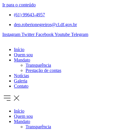
Ir para o conteúdo
(61) 99643-4957
dep.roberionegreiros@cl.df.gov.br
Instagram
Twitter
Facebook
Youtube
Telegram
Início
Quem sou
Mandato
Transparência
Prestação de contas
Notícias
Galeria
Contato
Início
Quem sou
Mandato
Transparência