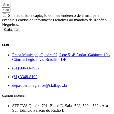
Sim, autorizo a captação do meu endereço de e-mail para
eventuais envios de informações relativas ao mandato de Robério
Negreiros.
Cadastrar
CLDF:
Praça Municipal, Quadra 02, Lote 5, 4º Andar, Gabinete 19 -
Câmara Legislativa, Brasília - DF
(61) 99643-4957
(61) 3348-8192
dep.roberionegreiros@cl.df.gov.br
Gabinete de Apoio:
STRTVS Quadra 701, Bloco E, Salas 528, 529 e 532 - Asa
Sul. Edifício Palácio do Rádio II