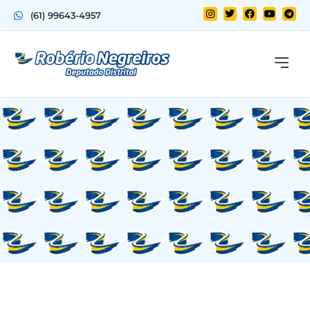
(61) 99643-4957
Quem sou