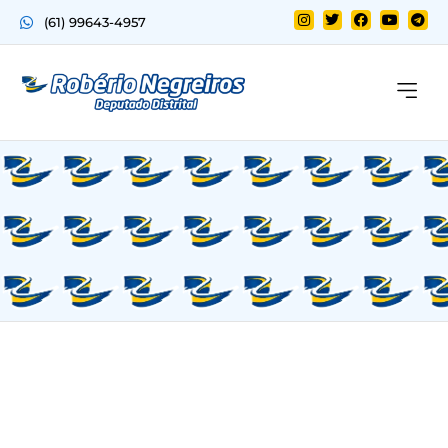
(61) 99643-4957
Quem sou