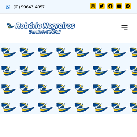
(61) 99643-4957
Quem sou