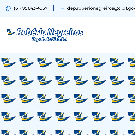
(61) 99643-4957
dep.roberionegreiros@cl.df.go