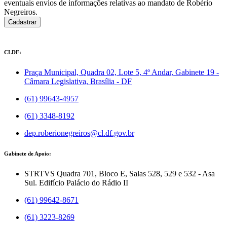
eventuais envios de informações relativas ao mandato de Robério
Negreiros.
Cadastrar
CLDF:
Praça Municipal, Quadra 02, Lote 5, 4º Andar, Gabinete 19 -
Câmara Legislativa, Brasília - DF
(61) 99643-4957
(61) 3348-8192
dep.roberionegreiros@cl.df.gov.br
Gabinete de Apoio:
STRTVS Quadra 701, Bloco E, Salas 528, 529 e 532 - Asa
Sul. Edifício Palácio do Rádio II
(61) 99642-8671
(61) 3223-8269