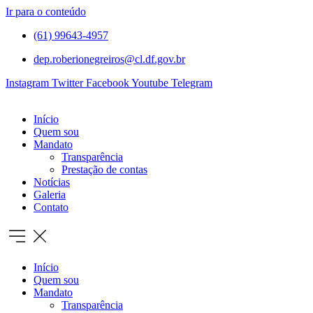
Ir para o conteúdo
(61) 99643-4957
dep.roberionegreiros@cl.df.gov.br
Instagram
Twitter
Facebook
Youtube
Telegram
Início
Quem sou
Mandato
Transparência
Prestação de contas
Notícias
Galeria
Contato
Início
Quem sou
Mandato
Transparência