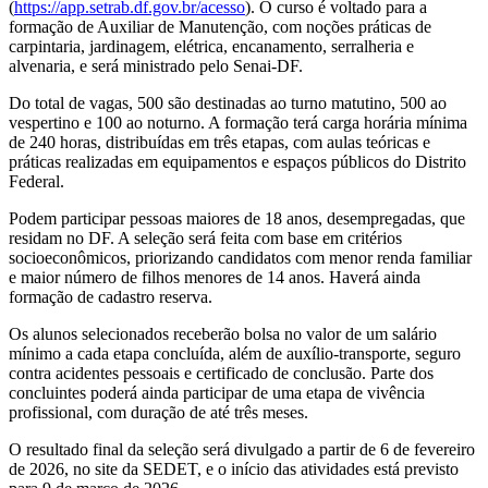
(
https://app.setrab.df.gov.br/acesso
). O curso é voltado para a
formação de Auxiliar de Manutenção, com noções práticas de
carpintaria, jardinagem, elétrica, encanamento, serralheria e
alvenaria, e será ministrado pelo Senai-DF.
Do total de vagas, 500 são destinadas ao turno matutino, 500 ao
vespertino e 100 ao noturno. A formação terá carga horária mínima
de 240 horas, distribuídas em três etapas, com aulas teóricas e
práticas realizadas em equipamentos e espaços públicos do Distrito
Federal.
Podem participar pessoas maiores de 18 anos, desempregadas, que
residam no DF. A seleção será feita com base em critérios
socioeconômicos, priorizando candidatos com menor renda familiar
e maior número de filhos menores de 14 anos. Haverá ainda
formação de cadastro reserva.
Os alunos selecionados receberão bolsa no valor de um salário
mínimo a cada etapa concluída, além de auxílio-transporte, seguro
contra acidentes pessoais e certificado de conclusão. Parte dos
concluintes poderá ainda participar de uma etapa de vivência
profissional, com duração de até três meses.
O resultado final da seleção será divulgado a partir de 6 de fevereiro
de 2026, no site da SEDET, e o início das atividades está previsto