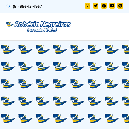
(61) 99643-4957
Quem sou