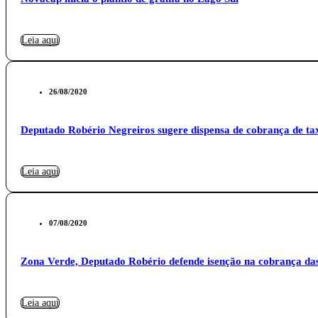
Leia aqui
26/08/2020
Deputado Robério Negreiros sugere dispensa de cobrança de ta
Leia aqui
07/08/2020
Zona Verde, Deputado Robério defende isenção na cobrança das
Leia aqui