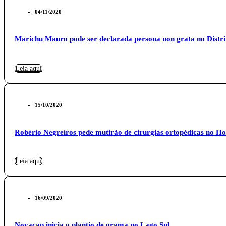
04/11/2020
Marichu Mauro pode ser declarada persona non grata no Distri
Leia aqui
15/10/2020
Robério Negreiros pede mutirão de cirurgias ortopédicas no Ho
Leia aqui
16/09/2020
Novacap inicia o plantio de grama no Lago Sul