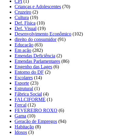
CPI
(1)
Crianças e Adolescentes
(70)
Cruzeiro
(2)
Cultura
(19)
Def. Física
(10)
Def. Visual
(19)
Desenvolvimento Econômico
(102)
direito do consumidor
(91)
Educação
(63)
Em ação
(282)
Emendas Deficiência
(2)
Emendas Parlamentares
(86)
Engenho das Lages
(6)
Entorno do DF
(2)
Escolares
(14)
Esporte
(23)
Estrutural
(1)
Fábrica Social
(4)
FALCIFORME
(1)
Fercal
(12)
FEVEREIRO ROXO
(6)
Gama
(10)
Geração de Empregos
(94)
Habitação
(8)
Idosos
(3)