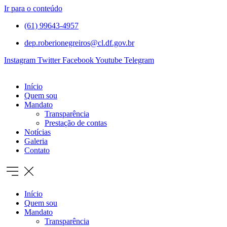
Ir para o conteúdo
(61) 99643-4957
dep.roberionegreiros@cl.df.gov.br
Instagram
Twitter
Facebook
Youtube
Telegram
Início
Quem sou
Mandato
Transparência
Prestação de contas
Notícias
Galeria
Contato
Início
Quem sou
Mandato
Transparência