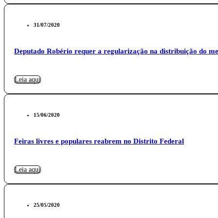
31/07/2020
Deputado Robério requer a regularização na distribuição do 
Leia aqui
15/06/2020
Feiras livres e populares reabrem no Distrito Federal
Leia aqui
25/05/2020