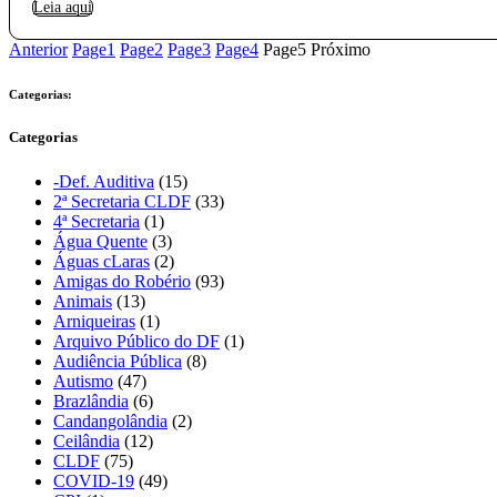
Leia aqui
Anterior
Page
1
Page
2
Page
3
Page
4
Page
5
Próximo
Categorias:
Categorias
-Def. Auditiva
(15)
2ª Secretaria CLDF
(33)
4ª Secretaria
(1)
Água Quente
(3)
Águas cLaras
(2)
Amigas do Robério
(93)
Animais
(13)
Arniqueiras
(1)
Arquivo Público do DF
(1)
Audiência Pública
(8)
Autismo
(47)
Brazlândia
(6)
Candangolândia
(2)
Ceilândia
(12)
CLDF
(75)
COVID-19
(49)