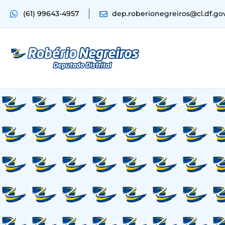
(61) 99643-4957
dep.roberionegreiros@cl.df.go