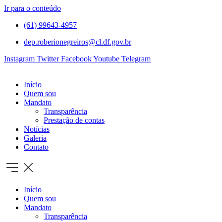
Ir para o conteúdo
(61) 99643-4957
dep.roberionegreiros@cl.df.gov.br
Instagram
Twitter
Facebook
Youtube
Telegram
Início
Quem sou
Mandato
Transparência
Prestação de contas
Notícias
Galeria
Contato
Início
Quem sou
Mandato
Transparência