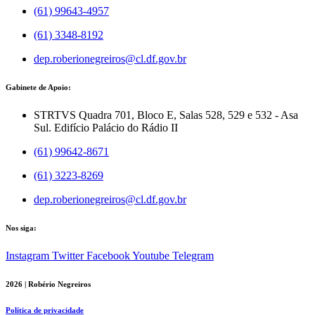
(61) 99643-4957
(61) 3348-8192
dep.roberionegreiros@cl.df.gov.br
Gabinete de Apoio:
STRTVS Quadra 701, Bloco E, Salas 528, 529 e 532 - Asa
Sul. Edifício Palácio do Rádio II
(61) 99642-8671
(61) 3223-8269
dep.roberionegreiros@cl.df.gov.br
Nos siga:
Instagram
Twitter
Facebook
Youtube
Telegram
2026 | Robério Negreiros
Política de privacidade