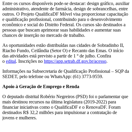
Entre os cursos disponíveis pode-se destacar: design gráfico, auxiliar
administrativo, atendente de farmácia, design de sobrancelhas, entre
outros. O Projeto QualificaDF Móvel visa proporcionar capacitação
e qualificação profissional, contribuindo para o desenvolvimento
econômico e social do Distrito Federal. Os cursos são destinados a
pessoas que buscam aprimorar suas habilidades e aumentar suas
chances de inserção no mercado de trabalho.
As oportunidades estão distribuídas nas cidades de Sobradinho II,
Riacho Fundo, Ceilândia (Setor O) e Recanto das Emas. O início
das atividades está previsto a partir de 1 º de julho. Confira
o
edital
. Inscrições no
https://app.setrab.df.gov.br/acesso
.
Informações na Subsecretaria de Qualificação Profissional – SQP da
SEDET, pelo telefone ou WhatsApp: (61) 3773-9559.
Apoio à Geração de Emprego e Renda
O deputado distrital Robério Negreiros (PSD) foi o parlamentar que
mais destinou recursos na última legislatura (2019-2022) para
financiar iniciativas como o QualificaDF e o RenovaDF. Foram
destinados R$ 32,2 milhões para impulsionar a contratação de
jovens e mulheres.