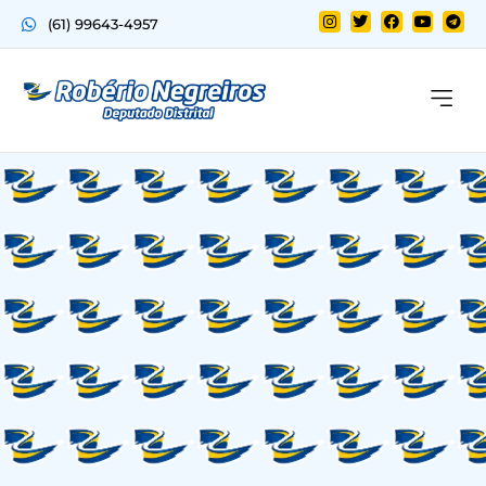
(61) 99643-4957
Quem sou