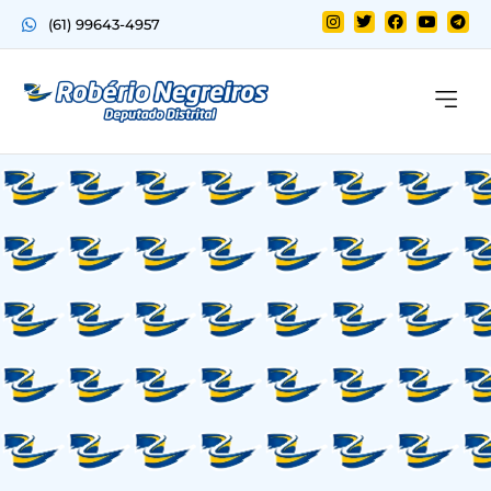
(61) 99643-4957
Quem sou