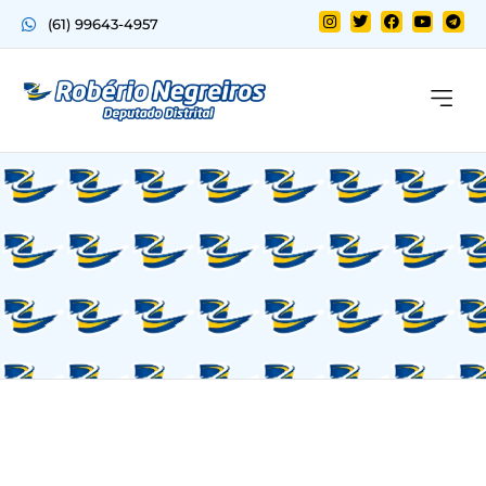
(61) 99643-4957
Quem sou