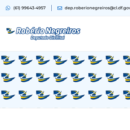
(61) 99643-4957
dep.roberionegreiros@cl.df.go