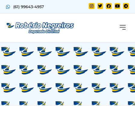
(61) 99643-4957
Quem sou